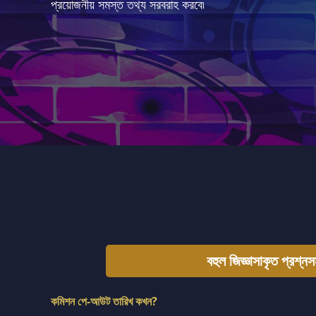
প্রয়োজনীয় সমস্ত তথ্য সরবরাহ করবে৷
বহুল জিজ্ঞাসাকৃত প্রশ্নস
কমিশন পে‑আউট তারিখ কখন?