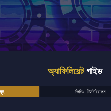
অ্যাফিলিয়েট
গাইড
মূহ
ভিডিও টিউটরিয়ালস