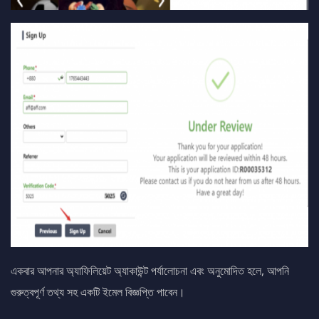
একবার আপনার অ্যাফিলিয়েট অ্যাকাউন্ট পর্যালোচনা এবং অনুমোদিত হলে, আপনি
গুরুত্বপূর্ণ তথ্য সহ একটি ইমেল বিজ্ঞপ্তি পাবেন।