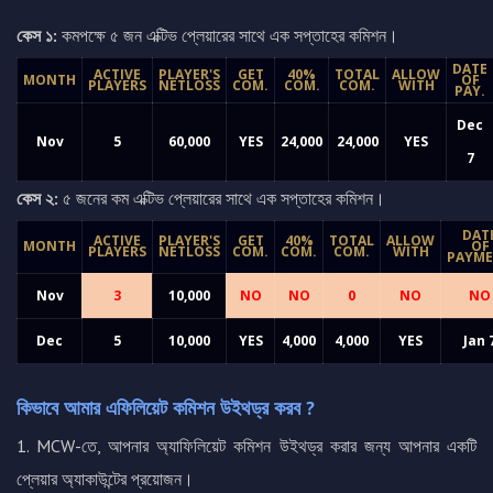
কেস ১:
কমপক্ষে ৫ জন এক্টিভ প্লেয়ারের সাথে এক সপ্তাহের কমিশন।
DATE
ACTIVE
PLAYER'S
GET
40%
TOTAL
ALLOW
MONTH
OF
PLAYERS
NETLOSS
COM.
COM.
COM.
WITH
PAY.
Dec
Nov
5
60,000
YES
24,000
24,000
YES
7
কেস ২:
৫ জনের কম এক্টিভ প্লেয়ারের সাথে এক সপ্তাহের কমিশন।
DAT
ACTIVE
PLAYER'S
GET
40%
TOTAL
ALLOW
MONTH
OF
PLAYERS
NETLOSS
COM.
COM.
COM.
WITH
PAYM
Nov
3
10,000
NO
NO
0
NO
NO
Dec
5
10,000
YES
4,000
4,000
YES
Jan 
কিভাবে আমার এফিলিয়েট কমিশন উইথড্র করব ?
1. MCW-তে, আপনার অ্যাফিলিয়েট কমিশন উইথড্র করার জন্য আপনার একটি
প্লেয়ার অ্যাকাউন্টের প্রয়োজন।