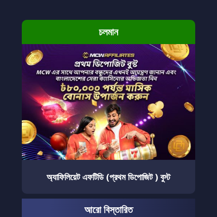
চলমান
অ্যাফিলিয়েট এফটিডি (প্রথম ডিপোজিট ) বুস্ট
আরো বিস্তারিত