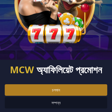
MCW
অ্যাফিলিয়েট প্রমোশন
চলমান
সম্পন্ন