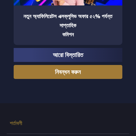
নতুন অ্যাফিলিয়েটস এক্সক্লূসিভ অফার ৫২% পর্যন্ত
সাপ্তাহিক
কমিশন
আরো বিস্তারিত
নিবন্ধন করুন
শর্তাবলী