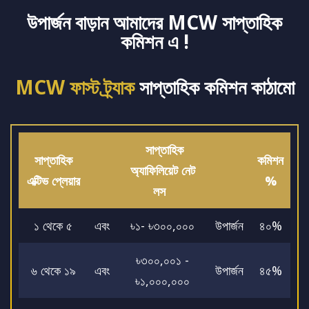
উপার্জন বাড়ান আমাদের MCW সাপ্তাহিক
কমিশন এ !
MCW ফাস্ট ট্র্যাক
সাপ্তাহিক কমিশন কাঠামো
সাপ্তাহিক
সাপ্তাহিক
কমিশন
অ্যাফিলিয়েট নেট
এক্টিভ প্লেয়ার
%
লস
১ থেকে ৫
এবং
৳১- ৳৩০০,০০০
উপার্জন
৪০%
৳৩০০,০০১ -
৬ থেকে ১৯
এবং
উপার্জন
৪৫%
৳১,০০০,০০০