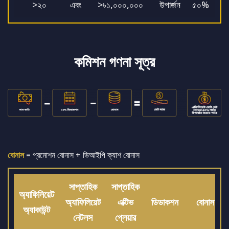
>২০
এবং
>৳১,০০০,০০০
উপার্জন
৫০%
কমিশন গণনা সূত্র
বোনাস
= প্রমোশন বোনাস + ভিআইপি ক্যাশ বোনাস
সাপ্তাহিক
সাপ্তাহিক
অ্যাফিলিয়েট
অ্যাফিলিয়েট
এক্টিভ
ডিডাকশন
বোনাস
অ্যাকাউন্ট
নেটলস
প্লেয়ার