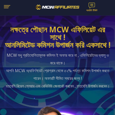
সাবমিট টিকিট
নক্ষত্রে পৌছান MCW এফিলিয়েট এর
সাথে !
আনলিমিটেড কমিশন উপার্জন করি একসাথে !
MCW শুধু প্রতিযোগিতামূলক কমিশন ই অফার করে না , এফিলিয়েটদের ভ্যালু ও
করে থাকে।
আপনি MCW অ্যাফিলিয়েট প্রোগ্রাম থেকে ৫২% পর্যন্ত কমিশন উপার্জন করতে
পারেন।
অফারটি সীমিত সময়ের জন্য
!
যতবেশি রিয়েল প্লেয়ার এবং রেভিনিউ জেনারেট করবেন , ততবেশি উপার্জন করবেন।