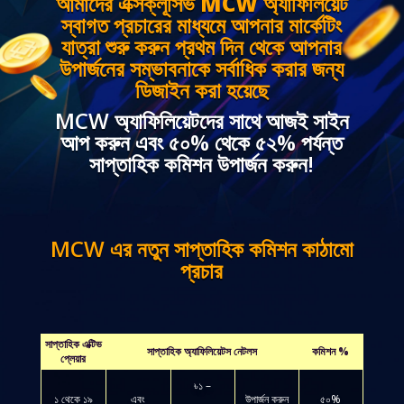
আমাদের এক্সক্লূসিভ MCW অ্যাফিলিয়েট
স্বাগত প্রচারের মাধ্যমে আপনার মার্কেটিং
যাত্রা শুরু করুন প্রথম দিন থেকে আপনার
উপার্জনের সম্ভাবনাকে সর্বাধিক করার জন্য
ডিজাইন করা হয়েছে
MCW অ্যাফিলিয়েটদের সাথে আজই সাইন
আপ করুন এবং ৫০% থেকে ৫২% পর্যন্ত
সাপ্তাহিক কমিশন উপার্জন করুন!
MCW এর নতুন সাপ্তাহিক কমিশন কাঠামো
প্রচার
সাপ্তাহিক এক্টিভ
সাপ্তাহিক অ্যাফিলিয়েটস নেটলস
কমিশন %
প্লেয়ার
৳১ –
১ থেকে ১৯
এবং
উপার্জন করুন
৫০%