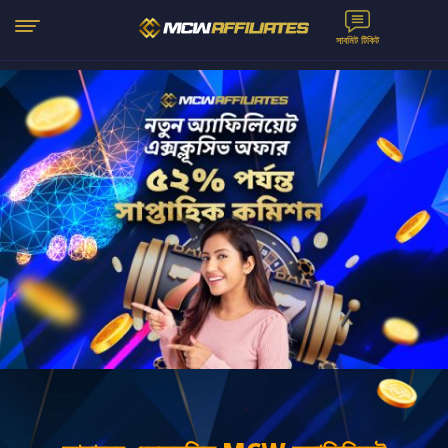
সাবমিট টিকিট